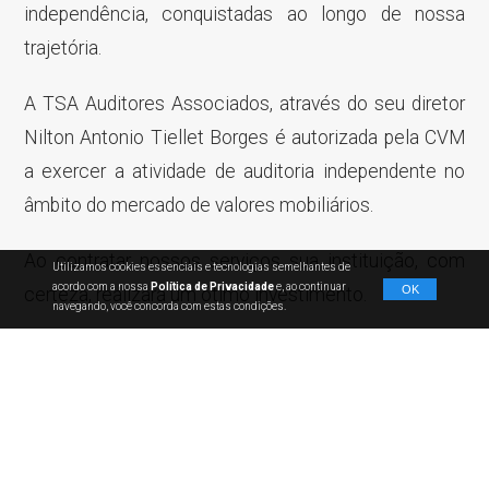
independência, conquistadas ao longo de nossa
trajetória.
A TSA Auditores Associados, através do seu diretor
Nilton Antonio Tiellet Borges é autorizada pela CVM
a exercer a atividade de auditoria independente no
âmbito do mercado de valores mobiliários.
Ao contratar nossos serviços sua instituição, com
Utilizamos cookies essenciais e tecnologias semelhantes de
acordo com a nossa
Política de Privacidade
e, ao continuar
OK
certeza, realizará um ótimo investimento.
navegando, você concorda com estas condições.
Serviços
• Auditoria independente;
• Auditoria financeira e avaliação de controles internos;